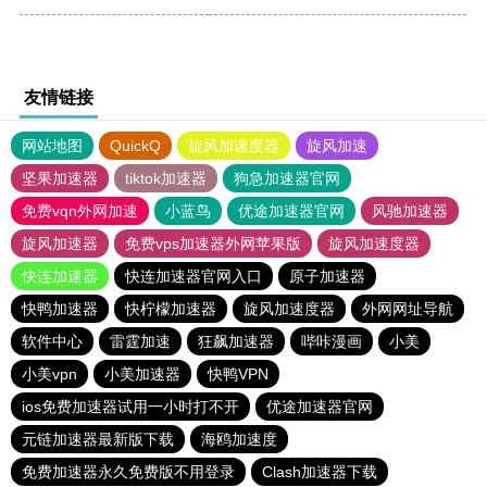
友情链接
网站地图
QuickQ
旋风加速度器
旋风加速
坚果加速器
tiktok加速器
狗急加速器官网
免费vqn外网加速
小蓝鸟
优途加速器官网
风驰加速器
旋风加速器
免费vps加速器外网苹果版
旋风加速度器
快连加速器
快连加速器官网入口
原子加速器
快鸭加速器
快柠檬加速器
旋风加速度器
外网网址导航
软件中心
雷霆加速
狂飙加速器
哔咔漫画
小美
小美vpn
小美加速器
快鸭VPN
ios免费加速器试用一小时打不开
优途加速器官网
元链加速器最新版下载
海鸥加速度
免费加速器永久免费版不用登录
Clash加速器下载