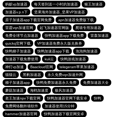
蚂蚁vp加速器
每天签到送一小时的加速器
猴王加速器
加速器v.p.n下
坚果海外加速器_坚果VP加速器
原子加速器app下载官网免费
apn加速器免费版下载
雷霆vqn加速官网
起飞加速器官网版
爬墙专用加速器
免费全球节点加速器
快鸭加速器app下载免费
雷轰加速器
quickq官网下载
VP加速器免费永久版兑换券
快鸭梯子加速器
快鸭加速器app下载
泡泡狗加速器
加速器下载免费使用
kuli云
快鸭游戏加速器
神灯vp加速
Baacloud官网
telegeram苹果加速器
猫猫云
黑豹加速器
永久免费vqn加速外网
梯子加速器app
快鸭免费加速器永久免费
免费加速器大全
蘑菇加速器
海鸥加速度
极风加速器
老王加速npv下载官网
快鸭加速器官网下载安卓
快鸭
免费网络翻外墙软件
加速器使用15分钟
hammer加速器官网
快鸭加速器下载官网安卓