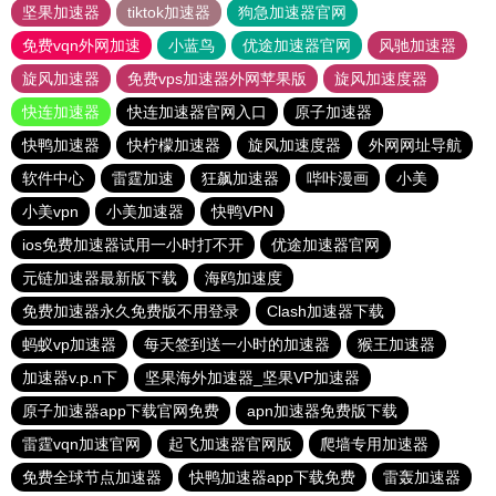
坚果加速器
tiktok加速器
狗急加速器官网
免费vqn外网加速
小蓝鸟
优途加速器官网
风驰加速器
旋风加速器
免费vps加速器外网苹果版
旋风加速度器
快连加速器
快连加速器官网入口
原子加速器
快鸭加速器
快柠檬加速器
旋风加速度器
外网网址导航
软件中心
雷霆加速
狂飙加速器
哔咔漫画
小美
小美vpn
小美加速器
快鸭VPN
ios免费加速器试用一小时打不开
优途加速器官网
元链加速器最新版下载
海鸥加速度
免费加速器永久免费版不用登录
Clash加速器下载
蚂蚁vp加速器
每天签到送一小时的加速器
猴王加速器
加速器v.p.n下
坚果海外加速器_坚果VP加速器
原子加速器app下载官网免费
apn加速器免费版下载
雷霆vqn加速官网
起飞加速器官网版
爬墙专用加速器
免费全球节点加速器
快鸭加速器app下载免费
雷轰加速器