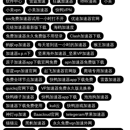
软件中心
雷霆加速
狂飙加速器
哔咔漫画
小美
小美vpn
小美加速器
快鸭VPN
ios免费加速器试用一小时打不开
优途加速器官网
元链加速器最新版下载
海鸥加速度
免费加速器永久免费版不用登录
Clash加速器下载
蚂蚁vp加速器
每天签到送一小时的加速器
猴王加速器
加速器v.p.n下
坚果海外加速器_坚果VP加速器
原子加速器app下载官网免费
apn加速器免费版下载
雷霆vqn加速官网
起飞加速器官网版
爬墙专用加速器
免费全球节点加速器
快鸭加速器app下载免费
雷轰加速器
quickq官网下载
VP加速器免费永久版兑换券
快鸭梯子加速器
快鸭加速器app下载
泡泡狗加速器
加速器下载免费使用
kuli云
快鸭游戏加速器
神灯vp加速
Baacloud官网
telegeram苹果加速器
猫猫云
黑豹加速器
永久免费vqn加速外网