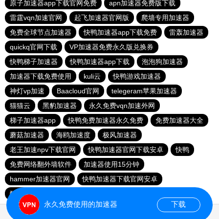
原子加速器app下载官网免费
apn加速器免费版下载
雷霆vqn加速官网
起飞加速器官网版
爬墙专用加速器
免费全球节点加速器
快鸭加速器app下载免费
雷轰加速器
quickq官网下载
VP加速器免费永久版兑换券
快鸭梯子加速器
快鸭加速器app下载
泡泡狗加速器
加速器下载免费使用
kuli云
快鸭游戏加速器
神灯vp加速
Baacloud官网
telegeram苹果加速器
猫猫云
黑豹加速器
永久免费vqn加速外网
梯子加速器app
快鸭免费加速器永久免费
免费加速器大全
蘑菇加速器
海鸥加速度
极风加速器
老王加速npv下载官网
快鸭加速器官网下载安卓
快鸭
免费网络翻外墙软件
加速器使用15分钟
hammer加速器官网
快鸭加速器下载官网安卓
酷通vp加速器
快柠檬加速器官网
永久免费使用的加速器
下载