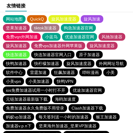
友情链接
网站地图
QuickQ
旋风加速度器
旋风加速
坚果加速器
tiktok加速器
狗急加速器官网
免费vqn外网加速
小蓝鸟
优途加速器官网
风驰加速器
旋风加速器
免费vps加速器外网苹果版
旋风加速度器
快连加速器
快连加速器官网入口
原子加速器
快鸭加速器
快柠檬加速器
旋风加速度器
外网网址导航
软件中心
雷霆加速
狂飙加速器
哔咔漫画
小美
小美vpn
小美加速器
快鸭VPN
ios免费加速器试用一小时打不开
优途加速器官网
元链加速器最新版下载
海鸥加速度
免费加速器永久免费版不用登录
Clash加速器下载
蚂蚁vp加速器
每天签到送一小时的加速器
猴王加速器
加速器v.p.n下
坚果海外加速器_坚果VP加速器