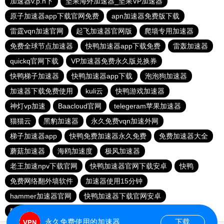
加速器v.p.n下
坚果海外加速器_坚果VP加速器
原子加速器app下载官网免费
apn加速器免费版下载
雷霆vqn加速官网
起飞加速器官网版
爬墙专用加速器
免费全球节点加速器
快鸭加速器app下载免费
雷轰加速器
quickq官网下载
VP加速器免费永久版兑换券
快鸭梯子加速器
快鸭加速器app下载
泡泡狗加速器
加速器下载免费使用
kuli云
快鸭游戏加速器
神灯vp加速
Baacloud官网
telegeram苹果加速器
猫猫云
黑豹加速器
永久免费vqn加速外网
梯子加速器app
快鸭免费加速器永久免费
免费加速器大全
蘑菇加速器
海鸥加速度
极风加速器
老王加速npv下载官网
快鸭加速器官网下载安卓
快鸭
免费网络翻外墙软件
加速器使用15分钟
hammer加速器官网
快鸭加速器下载官网安卓
酷通vp加速器
快柠檬加速器官网
永久免费使用的加速器
下载