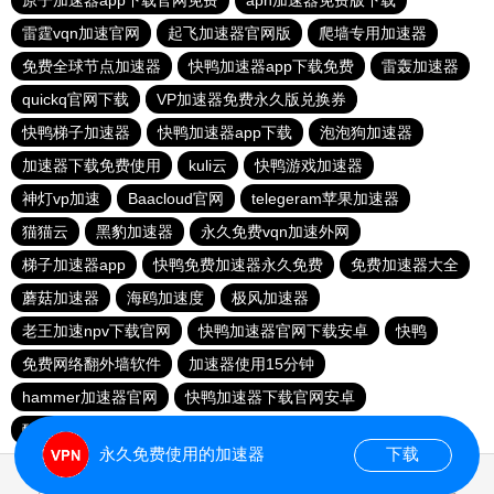
原子加速器app下载官网免费
apn加速器免费版下载
雷霆vqn加速官网
起飞加速器官网版
爬墙专用加速器
免费全球节点加速器
快鸭加速器app下载免费
雷轰加速器
quickq官网下载
VP加速器免费永久版兑换券
快鸭梯子加速器
快鸭加速器app下载
泡泡狗加速器
加速器下载免费使用
kuli云
快鸭游戏加速器
神灯vp加速
Baacloud官网
telegeram苹果加速器
猫猫云
黑豹加速器
永久免费vqn加速外网
梯子加速器app
快鸭免费加速器永久免费
免费加速器大全
蘑菇加速器
海鸥加速度
极风加速器
老王加速npv下载官网
快鸭加速器官网下载安卓
快鸭
免费网络翻外墙软件
加速器使用15分钟
hammer加速器官网
快鸭加速器下载官网安卓
酷通vp加速器
快柠檬加速器官网
永久免费使用的加速器
下载
0.020583s