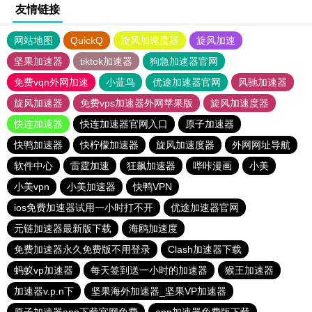
友情链接
网站地图
QuickQ
旋风加速度器
旋风加速
坚果加速器
tiktok加速器
狗急加速器官网
免费vqn外网加速
小蓝鸟
优途加速器官网
风驰加速器
旋风加速器
免费vps加速器外网苹果版
旋风加速度器
快连加速器
快连加速器官网入口
原子加速器
快鸭加速器
快柠檬加速器
旋风加速度器
外网网址导航
软件中心
雷霆加速
狂飙加速器
哔咔漫画
小美
小美vpn
小美加速器
快鸭VPN
ios免费加速器试用一小时打不开
优途加速器官网
元链加速器最新版下载
海鸥加速度
免费加速器永久免费版不用登录
Clash加速器下载
蚂蚁vp加速器
每天签到送一小时的加速器
猴王加速器
加速器v.p.n下
坚果海外加速器_坚果VP加速器