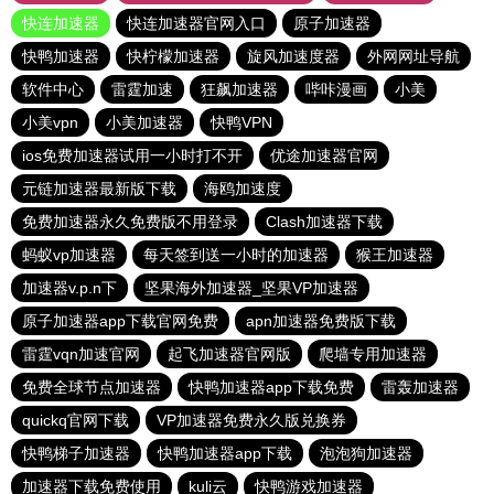
快连加速器
快连加速器官网入口
原子加速器
快鸭加速器
快柠檬加速器
旋风加速度器
外网网址导航
软件中心
雷霆加速
狂飙加速器
哔咔漫画
小美
小美vpn
小美加速器
快鸭VPN
ios免费加速器试用一小时打不开
优途加速器官网
元链加速器最新版下载
海鸥加速度
免费加速器永久免费版不用登录
Clash加速器下载
蚂蚁vp加速器
每天签到送一小时的加速器
猴王加速器
加速器v.p.n下
坚果海外加速器_坚果VP加速器
原子加速器app下载官网免费
apn加速器免费版下载
雷霆vqn加速官网
起飞加速器官网版
爬墙专用加速器
免费全球节点加速器
快鸭加速器app下载免费
雷轰加速器
quickq官网下载
VP加速器免费永久版兑换券
快鸭梯子加速器
快鸭加速器app下载
泡泡狗加速器
加速器下载免费使用
kuli云
快鸭游戏加速器