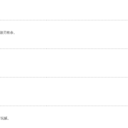
中游刃有余。
有玩腻。