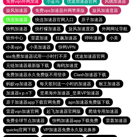
免费vqn外网加速
小蓝鸟
优途加速器官网
风驰加速器
旋风加速器
免费vps加速器外网苹果版
旋风加速度器
快连加速器
快连加速器官网入口
原子加速器
快鸭加速器
快柠檬加速器
旋风加速度器
外网网址导航
软件中心
雷霆加速
狂飙加速器
哔咔漫画
小美
小美vpn
小美加速器
快鸭VPN
ios免费加速器试用一小时打不开
优途加速器官网
元链加速器最新版下载
海鸥加速度
免费加速器永久免费版不用登录
Clash加速器下载
蚂蚁vp加速器
每天签到送一小时的加速器
猴王加速器
加速器v.p.n下
坚果海外加速器_坚果VP加速器
原子加速器app下载官网免费
apn加速器免费版下载
雷霆vqn加速官网
起飞加速器官网版
爬墙专用加速器
免费全球节点加速器
快鸭加速器app下载免费
雷轰加速器
quickq官网下载
VP加速器免费永久版兑换券